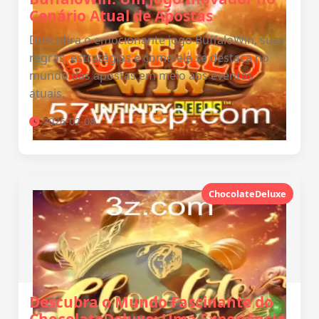
Cenário Atual de Apostas
Descubra o emocionante jogo BuffaloWin, suas
regras, estratégias e como ele se destaca no
mundo das apostas em meio aos eventos
atuais.
2026-02-08
ChocolateDeluxe
Descubra o Mundo Fascinante do