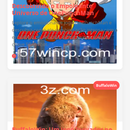
Descobrindo o Empolgante
Universo de OnePunchMan
Explore o emocionante jogo OnePunchMan e
descubra como ele combina ação intensa com a
estratégia de apostas, destacando a palavra-
chave 57win bet.
2026-04-24
BuffaloWin
BuffaloWin: Um Jogo Inovador no