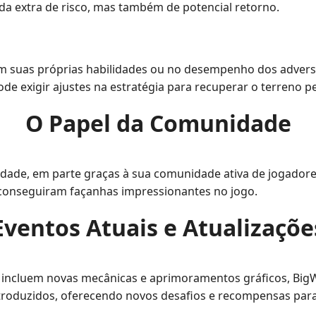
da extra de risco, mas também de potencial retorno.
m suas próprias habilidades ou no desempenho dos advers
de exigir ajustes na estratégia para recuperar o terreno p
O Papel da Comunidade
idade, em parte graças à sua comunidade ativa de jogadore
e conseguiram façanhas impressionantes no jogo.
Eventos Atuais e Atualizaçõe
 incluem novas mecânicas e aprimoramentos gráficos, BigW
troduzidos, oferecendo novos desafios e recompensas para