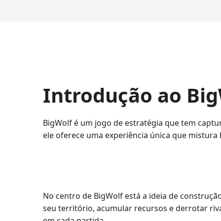
Introdução ao Big
BigWolf é um jogo de estratégia que tem captu
ele oferece uma experiência única que mistura h
No centro de BigWolf está a ideia de construçã
seu território, acumular recursos e derrotar r
em cada partida.