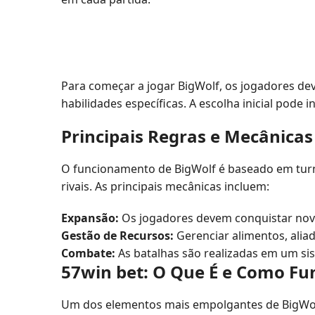
Para começar a jogar BigWolf, os jogadores dev
habilidades específicas. A escolha inicial pode 
Principais Regras e Mecânicas
O funcionamento de BigWolf é baseado em turno
rivais. As principais mecânicas incluem:
Expansão:
Os jogadores devem conquistar novos
Gestão de Recursos:
Gerenciar alimentos, aliad
Combate:
As batalhas são realizadas em um sis
57win bet: O Que É e Como Fu
Um dos elementos mais empolgantes de BigWol