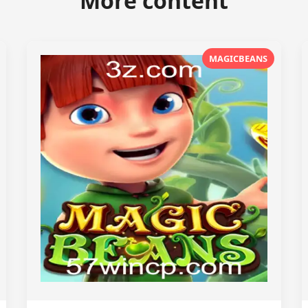
More content
MAGICBEANS