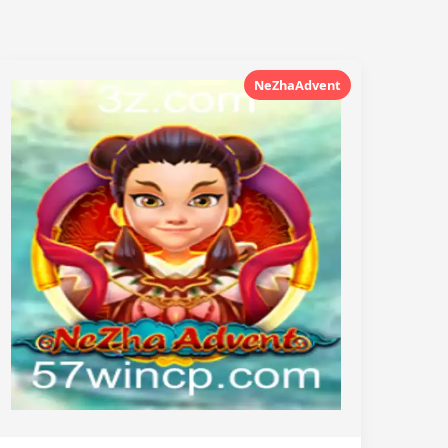
NeZhaAdvent