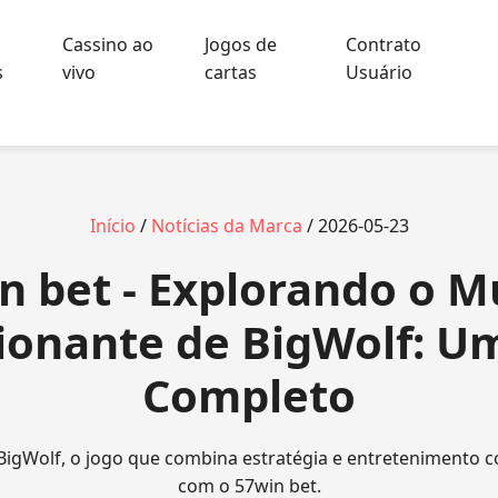
Cassino ao
Jogos de
Contrato
s
vivo
cartas
Usuário
Início
/
Notícias da Marca
/ 2026-05-23
n bet - Explorando o 
onante de BigWolf: U
Completo
igWolf, o jogo que combina estratégia e entretenimento 
com o 57win bet.