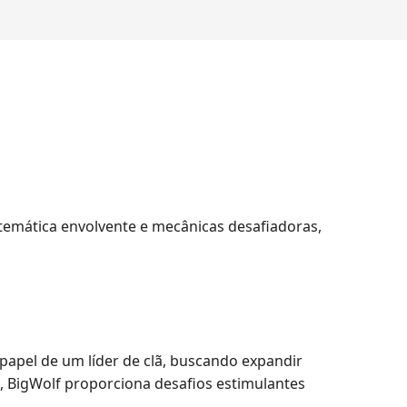
temática envolvente e mecânicas desafiadoras,
papel de um líder de clã, buscando expandir
s, BigWolf proporciona desafios estimulantes