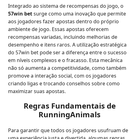
Integrado ao sistema de recompensas do jogo, o
57win bet
surge como uma inovação que permite
aos jogadores fazer apostas dentro do próprio
ambiente de jogo. Essas apostas oferecem
recompensas variadas, incluindo melhorias de
desempenho e itens raros. A utilização estratégica
do 57win bet pode ser a diferença entre o sucesso
em níveis complexos e o fracasso. Esta mecânica
não só aumenta a competitividade, como também
promove a interação social, com os jogadores
criando ligas e trocando conselhos sobre como
maximizar suas apostas.
Regras Fundamentais de
RunningAnimals
Para garantir que todos os jogadores usufruam de
uma experiência justa e divertida, algumas regras