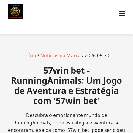
Início
/
Notícias da Marca
/ 2026-05-30
57win bet -
RunningAnimals: Um Jogo
de Aventura e Estratégia
com '57win bet'
Descubra o emocionante mundo de
RunningAnimals, onde estratégia e aventura se
encontram, e saiba como '57win bet' pode ser o seu