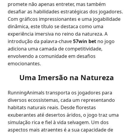
promete não apenas entreter, mas também
desafiar as habilidades estratégicas dos jogadores.
Com gráficos impressionantes e uma jogabilidade
dinâmica, este título se destaca como uma
experiência imersiva no reino da natureza. A
introdução da palavra-chave
57win bet
no jogo
adiciona uma camada de competitividade,
envolvendo a comunidade em desafios
emocionantes.
Uma Imersão na Natureza
RunningAnimals transporta os jogadores para
diversos ecossistemas, cada um representando
habitats naturais reais. Desde florestas
exuberantes até desertos áridos, o jogo traz uma
simulação rica e fiel à vida selvagem. Um dos
aspectos mais atraentes é a sua capacidade de