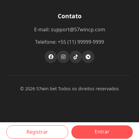
Contato
E-mail: support@57wincp.com
Telefone: +55 (11) 99999-9999
© 2026 57win bet Todos os direitos reservados
Entrar
Registrar