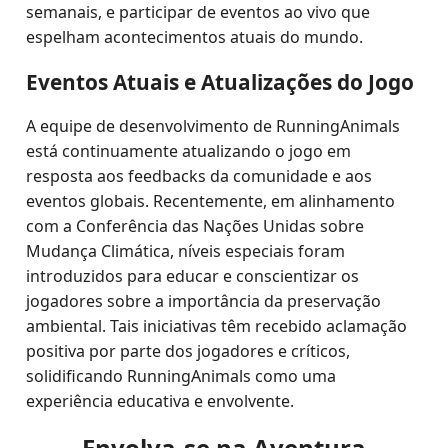
semanais, e participar de eventos ao vivo que
espelham acontecimentos atuais do mundo.
Eventos Atuais e Atualizações do Jogo
A equipe de desenvolvimento de RunningAnimals
está continuamente atualizando o jogo em
resposta aos feedbacks da comunidade e aos
eventos globais. Recentemente, em alinhamento
com a Conferência das Nações Unidas sobre
Mudança Climática, níveis especiais foram
introduzidos para educar e conscientizar os
jogadores sobre a importância da preservação
ambiental. Tais iniciativas têm recebido aclamação
positiva por parte dos jogadores e críticos,
solidificando RunningAnimals como uma
experiência educativa e envolvente.
Envolva-se na Aventura