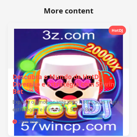
More content
HotDJ
Descubra o Mundo de HotDJ:
Diversão e Estratégia com 57win
Bet
Explore o emocionante jogo HotDJ, suas regras,
estratégias e o inovador 57win Bet.
2026-03-22