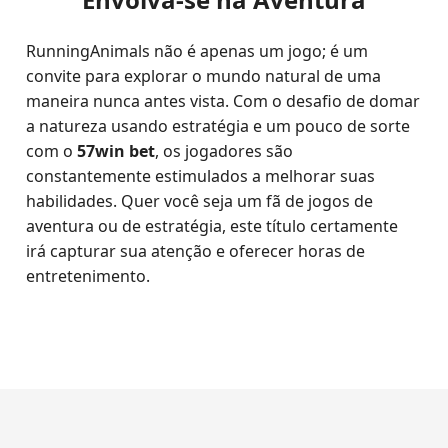
RunningAnimals não é apenas um jogo; é um
convite para explorar o mundo natural de uma
maneira nunca antes vista. Com o desafio de domar
a natureza usando estratégia e um pouco de sorte
com o
57win bet
, os jogadores são
constantemente estimulados a melhorar suas
habilidades. Quer você seja um fã de jogos de
aventura ou de estratégia, este título certamente
irá capturar sua atenção e oferecer horas de
entretenimento.