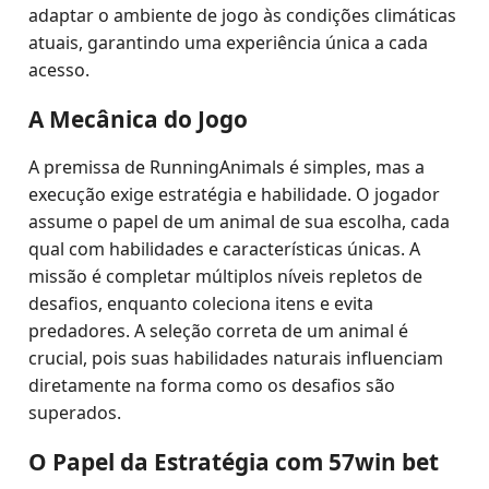
adaptar o ambiente de jogo às condições climáticas
atuais, garantindo uma experiência única a cada
acesso.
A Mecânica do Jogo
A premissa de RunningAnimals é simples, mas a
execução exige estratégia e habilidade. O jogador
assume o papel de um animal de sua escolha, cada
qual com habilidades e características únicas. A
missão é completar múltiplos níveis repletos de
desafios, enquanto coleciona itens e evita
predadores. A seleção correta de um animal é
crucial, pois suas habilidades naturais influenciam
diretamente na forma como os desafios são
superados.
O Papel da Estratégia com 57win bet