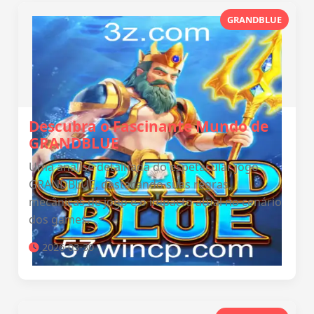
GRANDBLUE
Descubra o Fascinante Mundo de
GRANDBLUE
Uma análise detalhada do espetacular jogo
GRANDBLUE, destacando suas regras,
mecânicas de jogo e o impacto atual no cenário
dos games.
2026-03-30